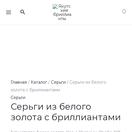
Перейти
MAIN
0
Поиск
к
MENU
содержимому
Главная
/
Каталог
/
Серьги
/ Серьги из белого
золота с бриллиантами
Серьги
Серьги из белого
золота с бриллиантами