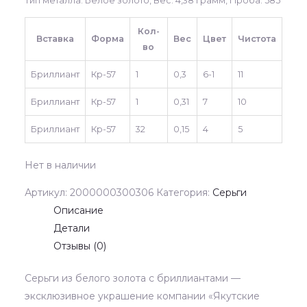
Тип металла: Белое золото, Вес: 4,38 грамм, Проба: 585
Кол-
Вставка
Форма
Вес
Цвет
Чистота
во
Бриллиант
Кр-57
1
0,3
6-1
11
Бриллиант
Кр-57
1
0,31
7
10
Бриллиант
Кр-57
32
0,15
4
5
Нет в наличии
Артикул:
2000000300306
Категория:
Серьги
Описание
Детали
Отзывы (0)
Серьги из белого золота с бриллиантами —
эксклюзивное украшение компании «Якутские