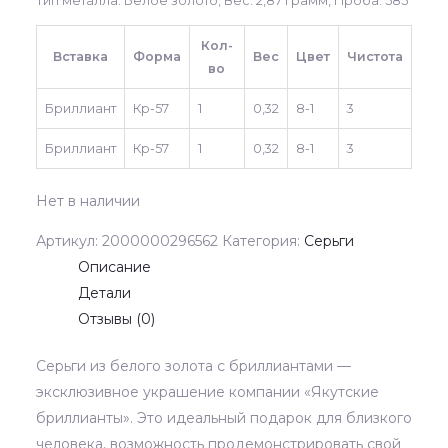
Тип металла: Белое золото, Вес: 2,87 грамм, Проба: 585
Кол-
Вставка
Форма
Вес
Цвет
Чистота
во
Бриллиант
Кр-57
1
0,32
8-1
3
Бриллиант
Кр-57
1
0,32
8-1
3
Нет в наличии
Артикул:
2000000296562
Категория:
Серьги
Описание
Детали
Отзывы (0)
Серьги из белого золота с бриллиантами —
эксклюзивное украшение компании «Якутские
бриллианты». Это идеальный подарок для близкого
человека, возможность продемонстрировать свой