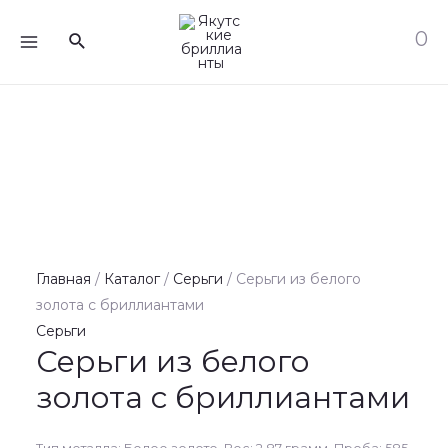
Перейти
MAIN
0
Поиск
к
MENU
содержимому
Главная
/
Каталог
/
Серьги
/ Серьги из белого
золота с бриллиантами
Серьги
Серьги из белого
золота с бриллиантами