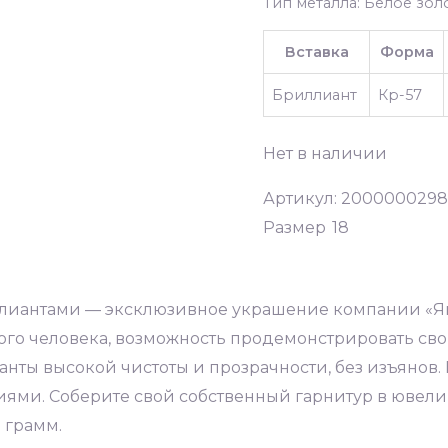
Тип металла: Белое золо
Вставка
Форма
Бриллиант
Кр-57
Нет в наличии
Артикул:
2000000298
Размер
18
иллиантами — эксклюзивное украшение компании «Як
о человека, возможность продемонстрировать свой 
нты высокой чистоты и прозрачности, без изъянов. 
иями. Соберите свой собственный гарнитур в ювел
 грамм.