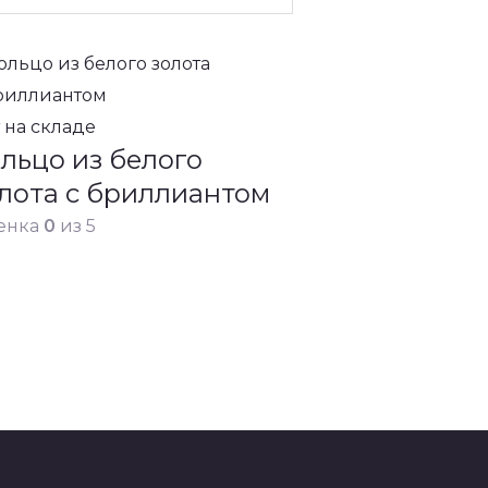
 на складе
льцо из белого
лота с бриллиантом
енка
0
из 5