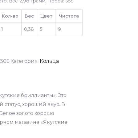
то, Вес: 2,98 грамм, Проба: 585
Кол-во
Вес
Цвет
Чистота
1
0,38
5
9
306
Категория:
Кольца
утские бриллианты». Это
статус, хороший вкус. В
Белое золото хорошо
ирном магазине «Якутские