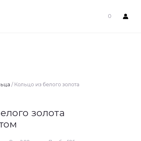
0
льца
/ Кольцо из белого золота
белого золота
том