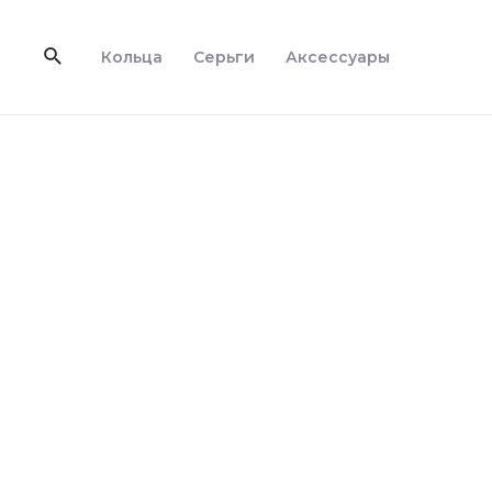
Перейти
к
Поиск
Кольца
Серьги
Аксессуары
содержимому