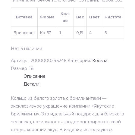
Тип металла: Белое золото, Вес: 1,99 грамм, Проба: 585
Кол-
Вставка
Форма
Вес
Цвет
Чистота
во
Бриллиант
Кр-57
1
0,19
4
5
Нет в наличии
Артикул:
2000000246246
Категория:
Кольца
Размер
18
Описание
Детали
Кольцо из белого золота с бриллиантами —
эксклюзивное украшение компании «Якутские
бриллианты». Это идеальный подарок для близкого
человека, возможность продемонстрировать свой
статус, хороший вкус. В изделии используются