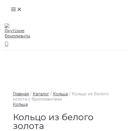
MAIN
Перейти
MENU
к
содержимому
Поиск
0
Главная
/
Каталог
/
Кольца
/ Кольцо из белого
золота с бриллиантами
Кольца
Кольцо из белого
золота