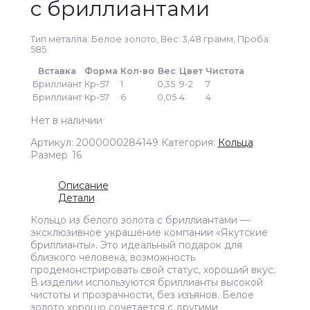
с бриллиантами
Тип металла: Белое золото, Вес: 3,48 грамм, Проба:
585
Вставка
Форма
Кол-во
Вес
Цвет
Чистота
Бриллиант
Кр-57
1
0,35
9-2
7
Бриллиант
Кр-57
6
0,05
4
4
Нет в наличии
Артикул:
2000000284149
Категория:
Кольца
Размер
16
Описание
Детали
Кольцо из белого золота с бриллиантами —
эксклюзивное украшение компании «Якутские
бриллианты». Это идеальный подарок для
близкого человека, возможность
продемонстрировать свой статус, хороший вкус.
В изделии используются бриллианты высокой
чистоты и прозрачности, без изъянов. Белое
золото хорошо сочетается с другими