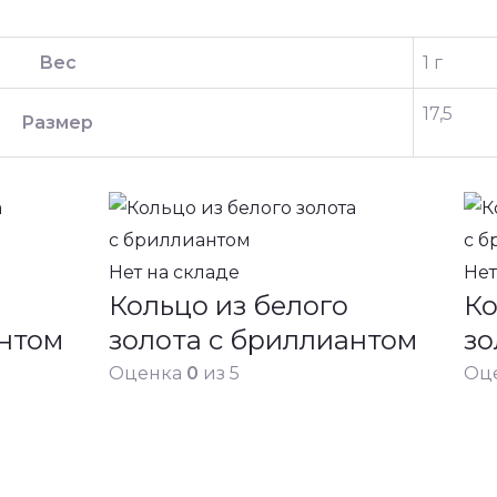
Вес
1 г
17,5
Размер
Нет на складе
Нет
Кольцо из белого
Ко
антом
золота с бриллиантом
зо
Оценка
0
из 5
Оц