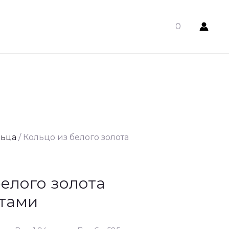
0
льца
/ Кольцо из белого золота
белого золота
нтами