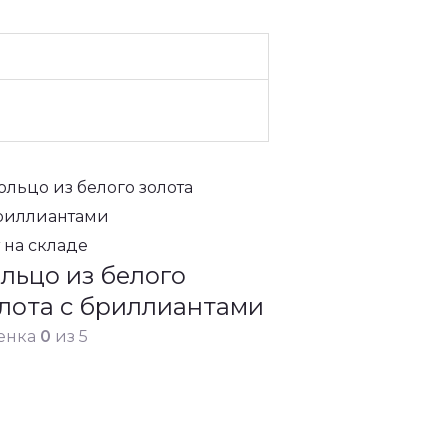
 на складе
льцо из белого
лота с бриллиантами
енка
0
из 5