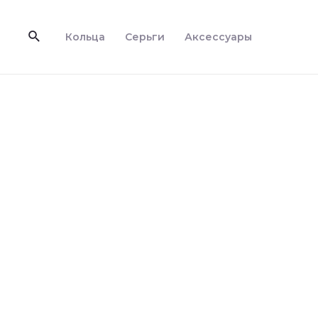
Перейти
к
Поиск
Кольца
Серьги
Аксессуары
содержимому