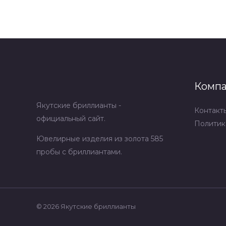
Комп
Якутские бриллианты -
Контакт
официальный сайт.
Политик
Ювелирные изделия из золота 585
пробы с бриллиантами.
© 2026 Якутские бриллианты