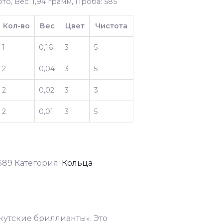
то, Вес: 1,94 грамм, Проба: 585
Кол-во
Вес
Цвет
Чистота
1
0,16
3
5
2
0,04
3
5
2
0,02
3
3
2
0,01
3
5
389
Категория:
Кольца
утские бриллианты». Это